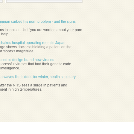
mpian curbed his porn problem - and the signs
y
ns to look out for if you are worried about your porn
 help.
hakes hospital operating room in Japan
age shows doctors shielding a patient on the
st month's magnitude ...
ce used to design brand new viruses
ccessful viruses that had their genetic code
 intelligence.
twaves like it does for winter, health secretary
ter the NHS sees a surge in patients and
ent in high temperatures.
Copyright ©
remediesweb.com.
Alle rechte vorbehalten.