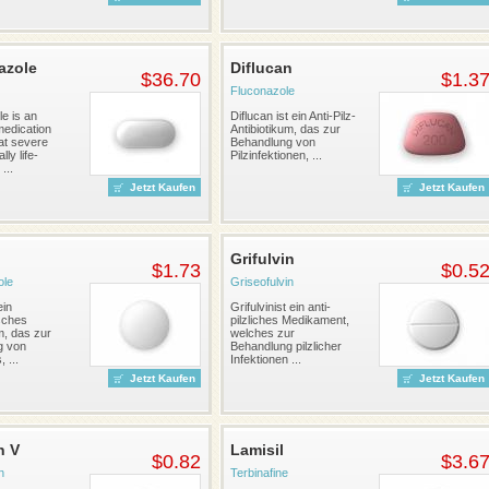
azole
Diflucan
$36.70
$1.3
Fluconazole
e is an
Diflucan ist ein Anti-Pilz-
medication
Antibiotikum, das zur
at severe
Behandlung von
lly life-
Pilzinfektionen, ...
...
Jetzt Kaufen
Jetzt Kaufen
Grifulvin
$1.73
$0.5
ole
Griseofulvin
ein
Grifulvinist ein anti-
sches
pilzliches Medikament,
m, das zur
welches zur
g von
Behandlung pilzlicher
 ...
Infektionen ...
Jetzt Kaufen
Jetzt Kaufen
n V
Lamisil
$0.82
$3.6
n
Terbinafine