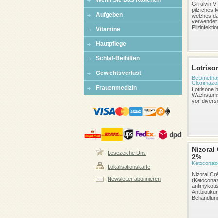
Wenn Sie Das Rauchen
Grifulvin V 
pilzliches
Aufgeben
welches d
verwendet 
Pilzinfektio
Vitamine
Hautpflege
Schlaf-Beihilfen
Lotriso
Gewichtsverlust
Betametha
Clotrimazo
Frauenmedizin
Lotrisone 
Wachstum
von diverse
Nizoral
Lesezeiche Uns
2%
Ketoconaz
Lokalisationskarte
Nizoral Cr
Newsletter abonnieren
(Ketoconazo
antimykoti
Antibiotiku
Behandlung