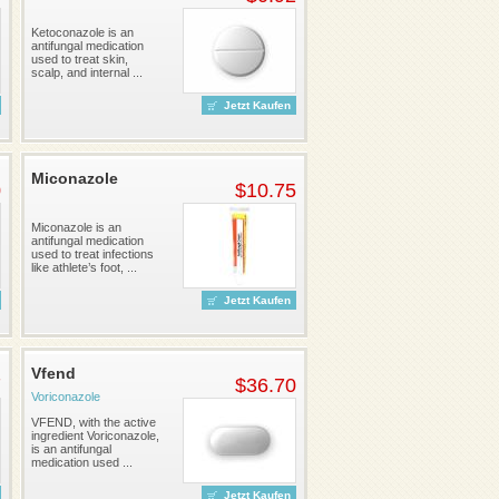
Ketoconazole is an
antifungal medication
used to treat skin,
scalp, and internal ...
Jetzt Kaufen
Miconazole
0
$10.75
Miconazole is an
antifungal medication
used to treat infections
like athlete’s foot, ...
Jetzt Kaufen
Vfend
7
$36.70
Voriconazole
VFEND, with the active
ingredient Voriconazole,
is an antifungal
medication used ...
Jetzt Kaufen