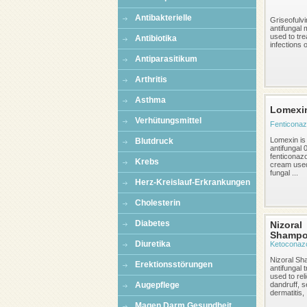
Antibakterielle
Griseofulvi
antifungal 
used to tre
Antibiotika
infections of
Antiparasitikum
Arthritis
Asthma
Lomexi
Verhütungsmittel
Fenticonazo
Lomexin is 
Blutdruck
antifungal
fenticonazo
Krebs
cream used
fungal ...
Herz-Kreislauf-Erkrankungen
Cholesterin
Diabetes
Nizoral
Shamp
Diuretika
Ketoconaz
Nizoral Sh
Erektionsstörungen
antifungal 
used to rel
Augepflege
dandruff, s
dermatitis, .
Magen Darm Gesundheit