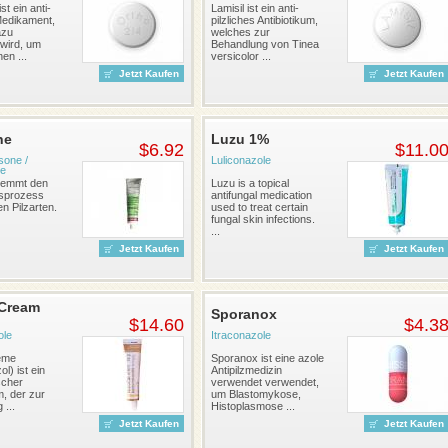
ist ein anti-
Lamisil ist ein anti-
 Medikament,
pilzliches Antibiotikum,
azu
welches zur
wird, um
Behandlung von Tinea
nen ...
versicolor ...
Jetzt Kaufen
Jetzt Kaufen
ne
Luzu 1%
$6.92
$11.0
sone /
Luliconazole
le
hemmt den
Luzu is a topical
sprozess
antifungal medication
n Pilzarten.
used to treat certain
fungal skin infections.
...
Jetzt Kaufen
Jetzt Kaufen
 Cream
Sporanox
$14.60
$4.3
ole
Itraconazole
ème
Sporanox ist eine azole
l) ist ein
Antipilzmedizin
scher
verwendet verwendet,
m, der zur
um Blastomykose,
 ...
Histoplasmose ...
Jetzt Kaufen
Jetzt Kaufen