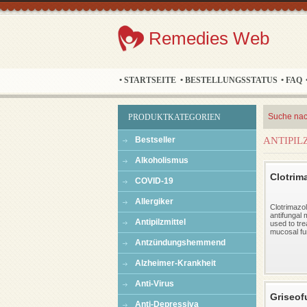
Remedies Web
• STARTSEITE
• BESTELLUNGSSTATUS
• FAQ
Suche na
PRODUKTKATEGORIEN
Bestseller
ANTIPIL
Alkoholismus
Clotrim
COVID-19
Allergiker
Clotrimazol
antifungal 
Antipilzmittel
used to tre
mucosal fun
Antzündungshemmend
Alzheimer-Krankheit
Anti-Virus
Griseof
Anti-Depressiva