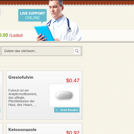
0.00
(0
artikel
)
Gresiofulvin
7
$0.47
Fulvicin ist ein
Antipilzmedikament,
das pflegte,
Pilzinfektionen der
Haut, des Haars, ...
Jetzt Kaufen
Ketoconazole
8
$0.92