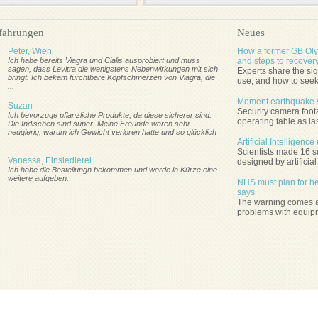
fahrungen
Neues
Peter, Wien
How a former GB Oly
Ich habe bereits Viagra und Cialis ausprobiert und muss
and steps to recover
sagen, dass Levitra die wenigstens Nebenwirkungen mit sich
Experts share the sig
bringt. Ich bekam furchtbare Kopfschmerzen von Viagra, die
use, and how to seek
...
Moment earthquake s
Suzan
Security camera foot
Ich bevorzuge pflanzliche Produkte, da diese sicherer sind.
operating table as la
Die Indischen sind super. Meine Freunde waren sehr
neugierig, warum ich Gewicht verloren hatte und so glücklich
...
Artificial Intelligen
Scientists made 16 su
Vanessa, Einsiedlerei
designed by artificial
Ich habe die Bestellungn bekommen und werde in Kürze eine
weitere aufgeben.
NHS must plan for hea
says
The warning comes af
problems with equipm
Begriffe Und Bedingungen
Kontaktieren Sie Uns