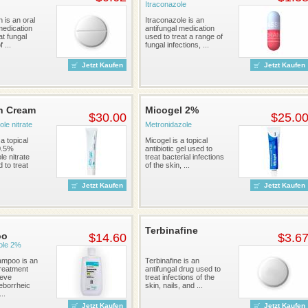
Itraconazole
n is an oral
Itraconazole is an
medication
antifungal medication
at fungal
used to treat a range of
 ...
fungal infections, ...
Jetzt Kaufen
Jetzt Kaufen
n Cream
Micogel 2%
$30.00
$25.0
le nitrate
Metronidazole
a topical
Micogel is a topical
 0.5%
antibiotic gel used to
le nitrate
treat bacterial infections
 to treat
of the skin, ...
Jetzt Kaufen
Jetzt Kaufen
Terbinafine
oo
$14.60
$3.6
ole 2%
ampoo is an
Terbinafine is an
treatment
antifungal drug used to
ieve
treat infections of the
eborrheic
skin, nails, and ...
..
Jetzt Kaufen
Jetzt Kaufen