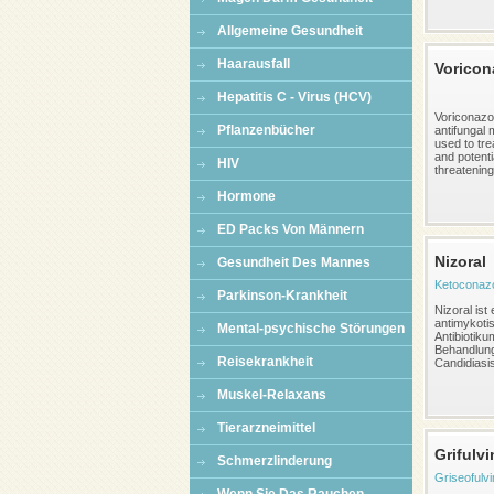
Allgemeine Gesundheit
Haarausfall
Voricon
Hepatitis C - Virus (HCV)
Voriconazol
Pflanzenbücher
antifungal 
used to tre
and potentia
HIV
threatening 
Hormone
ED Packs Von Männern
Nizoral
Gesundheit Des Mannes
Ketoconaz
Parkinson-Krankheit
Nizoral ist 
antimykoti
Mental-psychische Störungen
Antibiotiku
Behandlun
Reisekrankheit
Candidiasis,
Muskel-Relaxans
Tierarzneimittel
Grifulvi
Schmerzlinderung
Griseofulvi