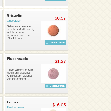
Grisactin
7
$0.57
Griseofulvin
Grisactin ist ein anti-
pilzliches Medikament,
welches dazu
verwendet wird, um
Pilzinfektionen ...
Jetzt Kaufen
Fluconazole
2
$1.37
Fluconazole (Forcan)
ist ein anti-pilzliches
Antibiotikum, welches
zur Behandlung ...
Jetzt Kaufen
Lomexin
7
$16.05
Fenticonazole