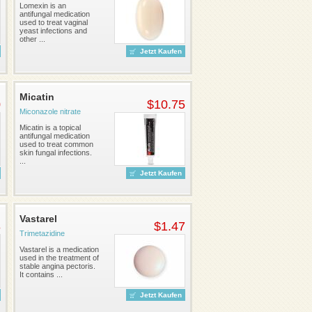
Lomexin is an
antifungal medication
used to treat vaginal
yeast infections and
other ...
Jetzt Kaufen
Micatin
0
$10.75
Miconazole nitrate
Micatin is a topical
antifungal medication
used to treat common
skin fungal infections.
...
Jetzt Kaufen
Vastarel
8
$1.47
Trimetazidine
Vastarel is a medication
used in the treatment of
stable angina pectoris.
It contains ...
Jetzt Kaufen