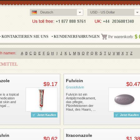
Deutsch
USD - US Dollar
$
• KONTAKTIEREN SIE UNS
• KUNDENERFAHRUNGEN
Ihr warenkorb:
ch namen:
A
B
C
D
E
F
G
H
I
J
K
L
M
N
O
P
Q
R
S
T
U
V
W
X
Y
Z
ZMITTEL
azole
Fulvicin
$9.17
$0.4
Gresiofulvin
e is a topical
Fulvicin ist ein
medication
Antipilzmedikament,
at skin and
das pflegte,
gal ...
Pilzinfektionen der
Haut, des Haars, ...
Jetzt Kaufen
Jetzt Kaufen
ulvin
Itraconazole
$0.62
$1.3