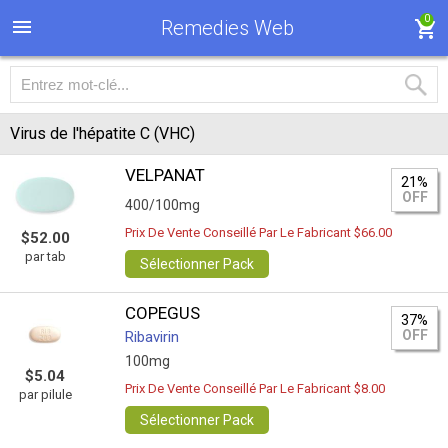
0
Remedies Web
Virus de l'hépatite C (VHC)
VELPANAT
21%
OFF
400/100mg
Prix De Vente Conseillé Par Le Fabricant $66.00
$52.00
par tab
Sélectionner Pack
COPEGUS
37%
OFF
Ribavirin
100mg
$5.04
Prix De Vente Conseillé Par Le Fabricant $8.00
par pilule
Sélectionner Pack