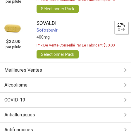
par pilule
Sélectionner Pack
SOVALDI
27%
OFF
Sofosbuvir
400mg
$22.00
Prix De Vente Conseillé Par Le Fabricant $30.00
par pilule
Sélectionner Pack
Meilleures Ventes
Alcoolisme
COVID-19
Antiallergiques
Antifongiques