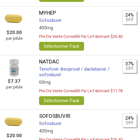
MYHEP
24%
OFF
Sofosbuvir
400mg
$20.00
Prix De Vente Conseillé Par Le Fabricant $26.40
par pilule
Sélectionner Pack
NATDAC
37%
OFF
Tenofovir disoproxil / daclatasvir /
sofosbuvir
$7.37
60mg
par pilule
Prix De Vente Conseillé Par Le Fabricant $11.78
Sélectionner Pack
SOFOSBUVIR
24%
OFF
Sofosbuvir
400mg
$20.00
Prix De Vente Conseillé Par Le Fabricant $26.40