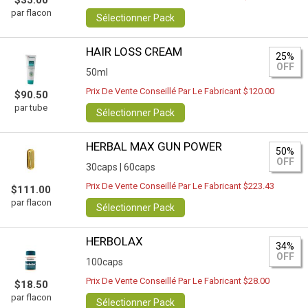
$35.00
par flacon
Sélectionner Pack
HAIR LOSS CREAM
25%
OFF
50ml
Prix De Vente Conseillé Par Le Fabricant $120.00
$90.50
par tube
Sélectionner Pack
HERBAL MAX GUN POWER
50%
OFF
30caps |
60caps
Prix De Vente Conseillé Par Le Fabricant $223.43
$111.00
par flacon
Sélectionner Pack
HERBOLAX
34%
OFF
100caps
Prix De Vente Conseillé Par Le Fabricant $28.00
$18.50
par flacon
Sélectionner Pack