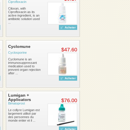
Ciprofloxacin
Ciloxan, with
Ciprofloxacin as its
active ingredient, is an
antibiotic solution used
...
Acheter
Cyclomune
0
$47.60
Cyclosporine
Cyclomune is an
immunosuppressant
medication used to
prevent organ rejection
after ...
Acheter
Lumigan +
Applicators
7
$76.00
Bimatoprost
Le collyre Lumigan est
largement utilisé par
des personnes du
monde entier et il ...
Acheter