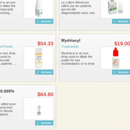
e is an eye
Le collyre Bimat est
o dilate the
utilisé par les patients
emporarily
qui ont été
cusing ...
diagnostiqués avec une
...
Acheter
Acheter
Mydriacyl
$54.33
$19.0
e/Timolol
Tropicamide
an eye drop
Mydriacyl is an eye
 used to
drop used to dilate the
aocular
pupils for eye
patients ...
examinations or to treat
...
Acheter
Acheter
 0.005%
$64.80
t
 utilisé pour
 pression
ire élevée
ients ...
Acheter