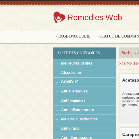
Remedies Web
• PAGE D'ACCUEIL
• STATUT DE COMMA
Recherche
LISTE DES CATÉGORIES
Meilleures Ventes
SOINS D
Alcoolisme
Acetazo
COVID-19
Antiallergiques
Acetazolam
carbonic a
Antifongiques
inhibitor us
glaucoma, al
Anti-inflammatoire
Maladie D'Alzheimer
Antiviraux
Carepro
Anti-dépresseurs