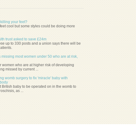
illing your feet?
eet cool but some styles could be doing more
lth trust asked to save £24m
se up to 330 posts and a union says there will be
atients.
 missing most women under 50 who are at risk,
 women who are at higher risk of developing
ng missed by current ...
 womb surgery to fix 'miracle' baby with
s body
t British baby to be operated on in the womb to
schisis, as ...
Copyright ©
remediesweb.com.
Tous droits réservés.