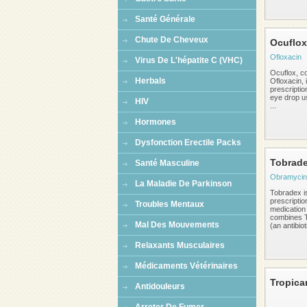
Santé Générale
Chute De Cheveux
Ocuflox
Ofloxacin
Virus De L'hépatite C (VHC)
Ocuflox, co
Herbals
Ofloxacin, 
prescription
eye drop us
HIV
...
Hormones
Dysfonction Erectile Packs
Tobrad
Santé Masculine
Obramycin
La Maladie De Parkinson
Tobradex i
prescriptio
Troubles Mentaux
medication 
combines 
Mal Des Mouvements
(an antibioti
Relaxants Musculaires
Médicaments Vétérinaires
Tropica
Antidouleurs