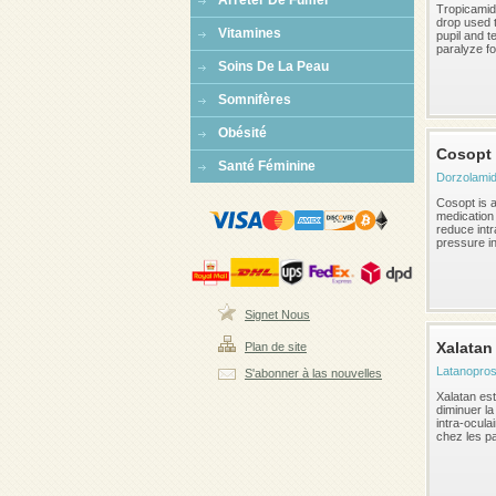
Arreter De Fumer
Tropicamid
drop used t
Vitamines
pupil and t
paralyze fo
Soins De La Peau
Somnifères
Obésité
Cosopt
Santé Féminine
Dorzolamid
Cosopt is 
medication
reduce intr
pressure in 
Signet Nous
Xalatan
Plan de site
Latanopros
S'abonner à las nouvelles
Xalatan est
diminuer la
intra-ocula
chez les pat