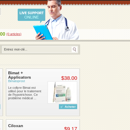
.00
(0
articles
)
Bimat +
Applicators
0
$38.00
Bimatoprost
Le collyre Bimat est
utilisé pour le traitement
de l’hypotrichose. Ce
problème médical ...
Acheter
Ciloxan
0
$9.17