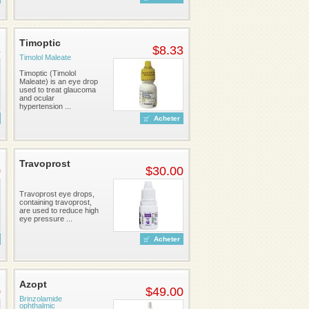
Timoptic
6
$8.33
Timolol Maleate
Timoptic (Timolol
Maleate) is an eye drop
used to treat glaucoma
and ocular
hypertension ...
Acheter
Travoprost
0
$30.00
Travoprost eye drops,
containing travoprost,
are used to reduce high
eye pressure ...
Acheter
Azopt
0
$49.00
Brinzolamide
ophthalmic