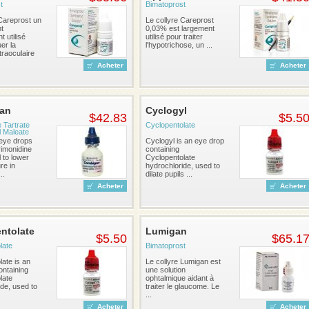
t
Bimatoprost
 Careprost un
Le collyre Careprost
t
0,03% est largement
 utilisé
utilisé pour traiter
er la
l'hypotrichose, un ...
traoculaire
Acheter
Acheter
an
Cyclogyl
$42.83
$5.5
 Tartrate
Cyclopentolate
l Maleate
eye drops
Cyclogyl is an eye drop
imonidine
containing
 to lower
Cyclopentolate
re in
hydrochloride, used to
..
dilate pupils ...
Acheter
Acheter
ntolate
Lumigan
$5.50
$65.1
late
Bimatoprost
ate is an
Le collyre Lumigan est
ontaining
une solution
late
ophtalmique aidant à
de, used to
traiter le glaucome. Le
...
Acheter
Acheter