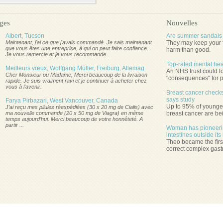
ges
Nouvelles
Albert, Tucson
Are summer sandals k
Maintenant, j'ai ce que j'avais commandé. Je sais maintenant
They may keep your f
que vous êtes une entreprise, à qui on peut faire confiance.
harm than good.
Je vous remercie et je vous recommande ...
Top-rated mental hea
Meilleurs vœux, Wolfgang Müller, Freiburg, Allemag
An NHS trust could lo
Cher Monsieur ou Madame, Merci beaucoup de la livraison
"consequences" for p
rapide. Je suis vraiment ravi et je continuer à acheter chez
vous à l’avenir.
Breast cancer checks
says study
Farya Pirbazari, West Vancouver, Canada
Up to 95% of younger
J’ai reçu mes pilules réexpédiées (30 x 20 mg de Cialis) avec
ma nouvelle commande (20 x 50 mg de Viagra) en même
breast cancer are bei
temps aujourd’hui. Merci beaucoup de votre honnêteté. A
partir ...
Woman has pioneering
intestines outside it
Theo became the firs
correct complex gastro
Notre Politique
Termes & Conditions
Contactez-Nous