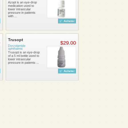
Azopt is an eye-drop
medication used to
lower intraocular
pressure in patients
with ...
Acheter
Trusopt
0
$29.00
Dorzolamide
ophthalmic
Trusopt is an eye-drop
of a 5 ml bottle used to
lower intraocular
pressure in patients ...
Acheter