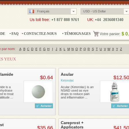
Français
USD - US Dollar
$
0
NDE
• FAQ
• CONTACTEZ-NOUS
• TÉMOIGNAGES
Votre panier:
 par nom:
A
B
C
D
E
F
G
H
I
J
K
L
M
N
O
P
Q
R
S
T
U
V
W
X
Y
Z
ES YEUX
lamide
Acular
$0.64
$12.5
Ketorolac
ide is a
Acular (Ketorolac) is an
nhydrase
NSAID used as eye
ed to treat
drops to reduce pain
titude ...
and inflammation ...
Acheter
Acheter
Careprost +
st
Applicators
$35.66
$41.5