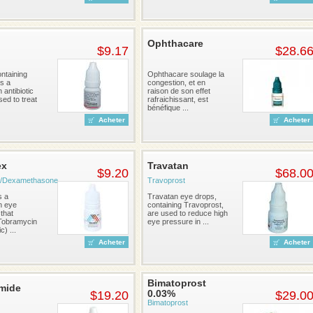
Ophthacare
$9.17
$28.6
ntaining
Ophthacare soulage la
is a
congestion, et en
 antibiotic
raison de son effet
ed to treat
rafraichissant, est
bénéfique ...
Acheter
Acheter
ex
Travatan
$9.20
$68.0
/Dexamethasone
Travoprost
s a
Travatan eye drops,
n eye
containing Travoprost,
that
are used to reduce high
Tobramycin
eye pressure in ...
c) ...
Acheter
Acheter
Bimatoprost
mide
0.03%
$19.20
$29.0
Bimatoprost