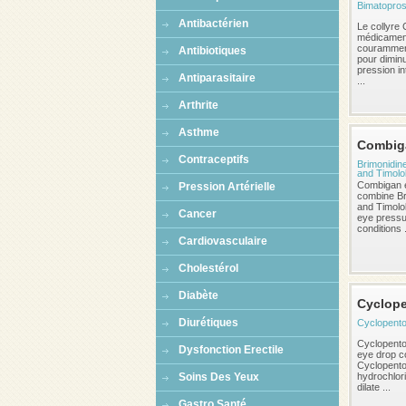
Bimatopros
Antibactérien
Le collyre
médicamen
couramment
Antibiotiques
pour diminu
pression in
Antiparasitaire
...
Arthrite
Asthme
Combig
Contraceptifs
Brimonidine
and Timolo
Combigan 
Pression Artérielle
combine Br
and Timolol
Cancer
eye pressu
conditions .
Cardiovasculaire
Cholestérol
Diabète
Cyclope
Diurétiques
Cyclopento
Cyclopentol
Dysfonction Erectile
eye drop c
Cyclopento
Soins Des Yeux
hydrochlori
dilate ...
Gastro Santé