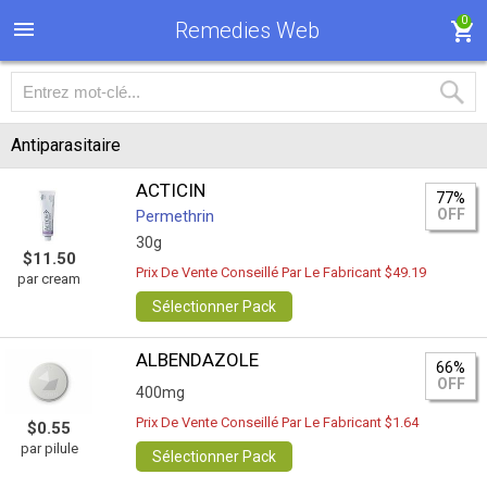
0
Remedies Web
Antiparasitaire
ACTICIN
77%
OFF
Permethrin
30g
$11.50
Prix De Vente Conseillé Par Le Fabricant $49.19
par cream
Sélectionner Pack
ALBENDAZOLE
66%
OFF
400mg
Prix De Vente Conseillé Par Le Fabricant $1.64
$0.55
par pilule
Sélectionner Pack