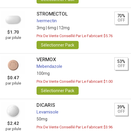
STROMECTOL
70%
OFF
Ivermectin
3mg |
6mg |
12mg
$1.70
Prix De Vente Conseillé Par Le Fabricant $5.76
par pilule
Sélectionner Pack
VERMOX
53%
OFF
Mebendazole
100mg
$0.47
Prix De Vente Conseillé Par Le Fabricant $1.00
par pilule
Sélectionner Pack
DICARIS
39%
OFF
Levamisole
50mg
$2.42
Prix De Vente Conseillé Par Le Fabricant $3.96
par pilule