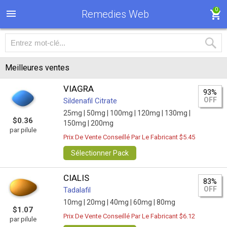
0
Remedies Web
Meilleures ventes
VIAGRA
93%
OFF
Sildenafil Citrate
25mg |
50mg |
100mg |
120mg |
130mg |
$0.36
150mg |
200mg
par pilule
Prix De Vente Conseillé Par Le Fabricant $5.45
Sélectionner Pack
CIALIS
83%
OFF
Tadalafil
10mg |
20mg |
40mg |
60mg |
80mg
$1.07
Prix De Vente Conseillé Par Le Fabricant $6.12
par pilule