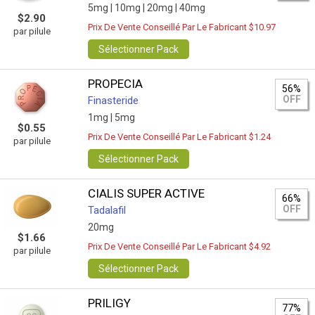
5mg |
10mg |
20mg |
40mg
$2.90
Prix De Vente Conseillé Par Le Fabricant $10.97
par pilule
Sélectionner Pack
PROPECIA
56%
OFF
Finasteride
1mg |
5mg
$0.55
Prix De Vente Conseillé Par Le Fabricant $1.24
par pilule
Sélectionner Pack
CIALIS SUPER ACTIVE
66%
OFF
Tadalafil
20mg
$1.66
Prix De Vente Conseillé Par Le Fabricant $4.92
par pilule
Sélectionner Pack
PRILIGY
77%