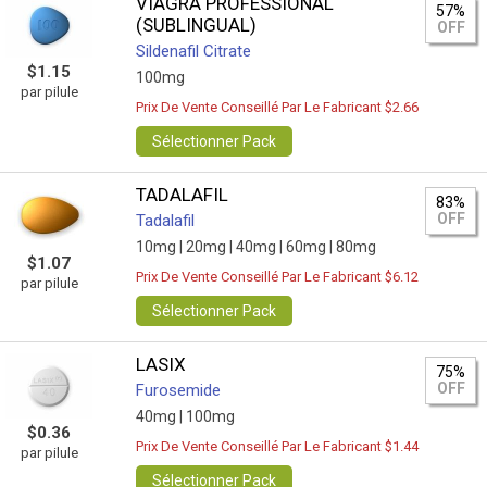
VIAGRA PROFESSIONAL
57%
(SUBLINGUAL)
OFF
Sildenafil Citrate
$1.15
100mg
par pilule
Prix De Vente Conseillé Par Le Fabricant $2.66
Sélectionner Pack
TADALAFIL
83%
OFF
Tadalafil
10mg |
20mg |
40mg |
60mg |
80mg
$1.07
Prix De Vente Conseillé Par Le Fabricant $6.12
par pilule
Sélectionner Pack
LASIX
75%
OFF
Furosemide
40mg |
100mg
$0.36
Prix De Vente Conseillé Par Le Fabricant $1.44
par pilule
Sélectionner Pack