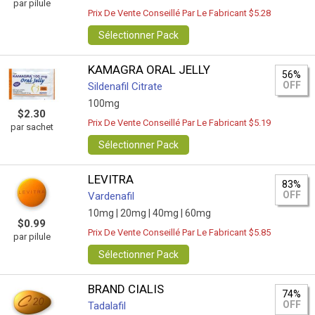
par pilule
Prix De Vente Conseillé Par Le Fabricant $5.28
Sélectionner Pack
KAMAGRA ORAL JELLY
56%
OFF
Sildenafil Citrate
100mg
$2.30
Prix De Vente Conseillé Par Le Fabricant $5.19
par sachet
Sélectionner Pack
LEVITRA
83%
OFF
Vardenafil
10mg |
20mg |
40mg |
60mg
$0.99
Prix De Vente Conseillé Par Le Fabricant $5.85
par pilule
Sélectionner Pack
BRAND CIALIS
74%
OFF
Tadalafil