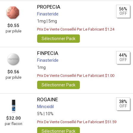
PROPECIA
56%
OFF
Finasteride
1mg |
5mg
$0.55
Prix De Vente Conseillé Par Le Fabricant $1.24
par pilule
Sélectionner Pack
FINPECIA
44%
OFF
Finasteride
1mg
$0.56
Prix De Vente Conseillé Par Le Fabricant $1.00
par pilule
Sélectionner Pack
ROGAINE
38%
OFF
Minoxidil
5% |
10%
$32.00
Prix De Vente Conseillé Par Le Fabricant $51.59
par flacon
Sélectionner Pack