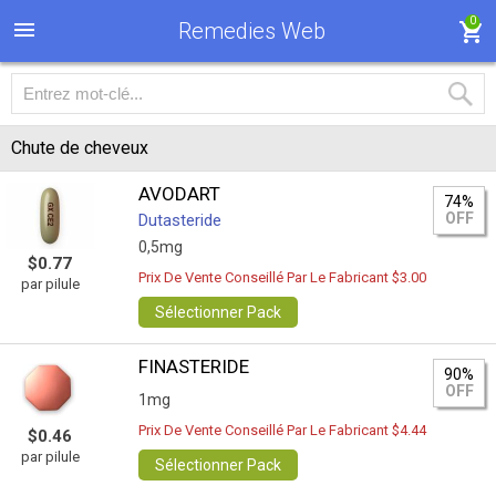
0
Remedies Web
Chute de cheveux
AVODART
74%
OFF
Dutasteride
0,5mg
$0.77
Prix De Vente Conseillé Par Le Fabricant $3.00
par pilule
Sélectionner Pack
FINASTERIDE
90%
OFF
1mg
Prix De Vente Conseillé Par Le Fabricant $4.44
$0.46
par pilule
Sélectionner Pack